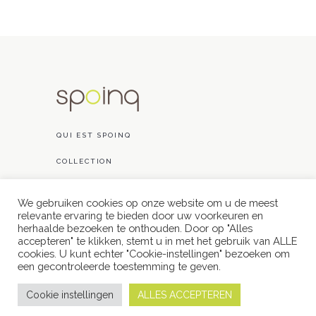
QUI EST SPOINQ
COLLECTION
RÉALISATIONS
We gebruiken cookies op onze website om u de meest
relevante ervaring te bieden door uw voorkeuren en
CONTACT
herhaalde bezoeken te onthouden. Door op "Alles
accepteren" te klikken, stemt u in met het gebruik van ALLE
cookies. U kunt echter "Cookie-instellingen" bezoeken om
een ​​gecontroleerde toestemming te geven.
Cookie instellingen
ALLES ACCEPTEREN
// powered by