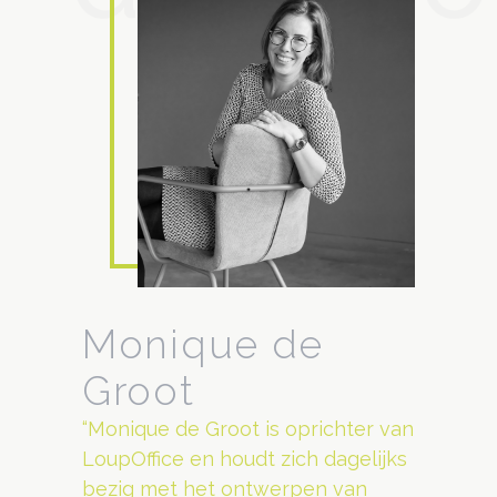
Monique de
Groot
“Monique de Groot is oprichter van
LoupOffice en houdt zich dagelijks
bezig met het ontwerpen van