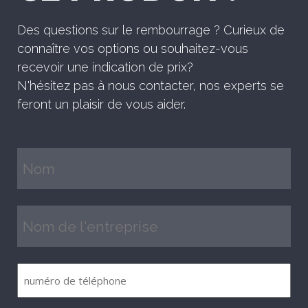
Des questions sur le rembourrage ? Curieux de
connaître vos options ou souhaitez-vous
recevoir une indication de prix?
N'hésitez pas à nous contacter, nos experts se
feront un plaisir de vous aider.
Nom
(Nécessaire)
Nom
de
l'entreprise
numéro
(Nécessaire)
de