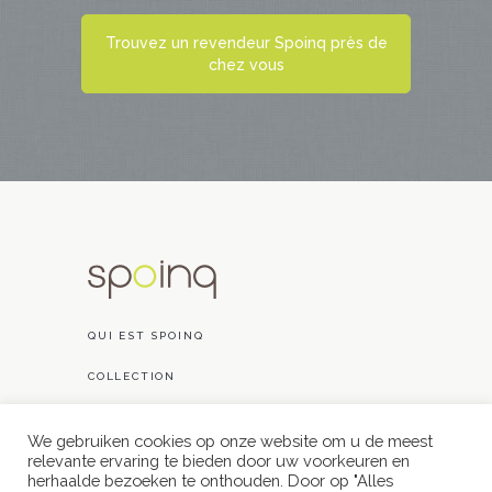
Trouvez un revendeur Spoinq près de
chez vous
QUI EST SPOINQ
COLLECTION
RÉALISATIONS
We gebruiken cookies op onze website om u de meest
CONTACT
relevante ervaring te bieden door uw voorkeuren en
herhaalde bezoeken te onthouden. Door op "Alles