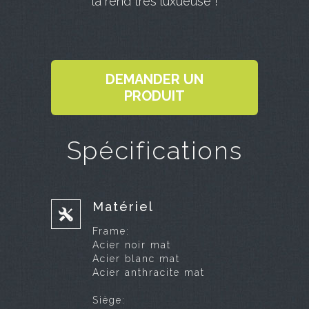
la rend très luxueuse !
DEMANDER UN
PRODUIT
Spécifications
Matériel
Frame:
Acier noir mat
Acier blanc mat
Acier anthracite mat
Siège: