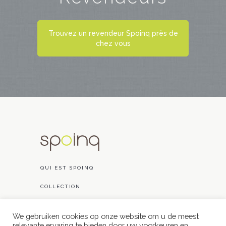
Trouvez un revendeur Spoinq près de
chez vous
QUI EST SPOINQ
COLLECTION
RÉALISATIONS
We gebruiken cookies op onze website om u de meest
relevante ervaring te bieden door uw voorkeuren en
CONTACT